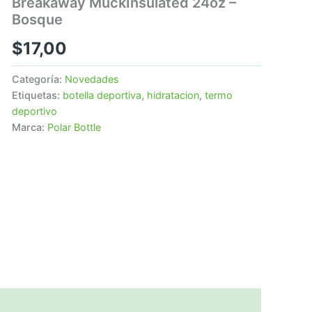
Breakaway MuckInsulated 24oz –
Bosque
$
17,00
Categoría:
Novedades
Etiquetas:
botella deportiva
,
hidratacion
,
termo
deportivo
Marca:
Polar Bottle