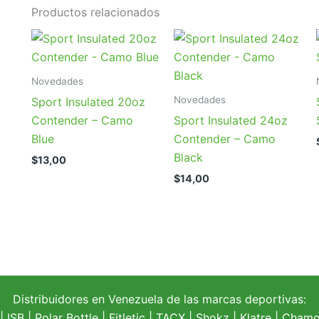
Productos relacionados
Novedades
Novedades
Sport Insulated 20oz
Contender – Camo
Sport Insulated 24oz
Blue
Contender – Camo
Black
$
13,00
$
14,00
Distribuidores en Venezuela de las marcas deportivas:
| ISB |
Polar Bottle
|
Fitletic
|
TACX
|
Shokz
|
Klatre
|
Chamoi