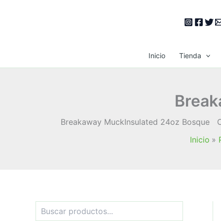
Ir
al
contenido
Inicio
Tienda
Break
Breakaway MuckInsulated 24oz Bosque Carac
Inicio
B
u