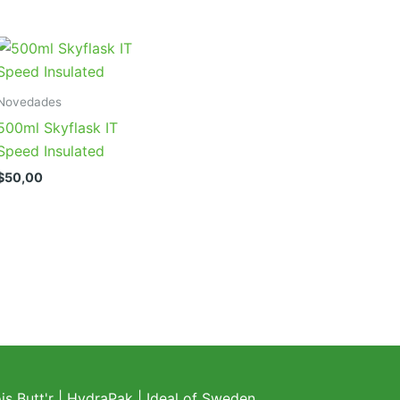
Novedades
500ml Skyflask IT
Speed Insulated
$
50,00
s Butt'r
|
HydraPak
|
Ideal of Sweden