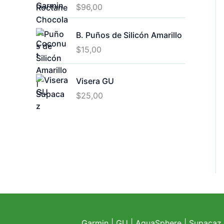
$
96,00
B. Puños de Silicón Amarillo
$
15,00
Visera GU
$
25,00
Garmin
|
GU
|
AquaSphere
|
Supacaz