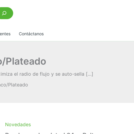
scar
entes
Contáctanos
o/Plateado
za el radio de flujo y se auto-sella […]
nco/Plateado
Novedades