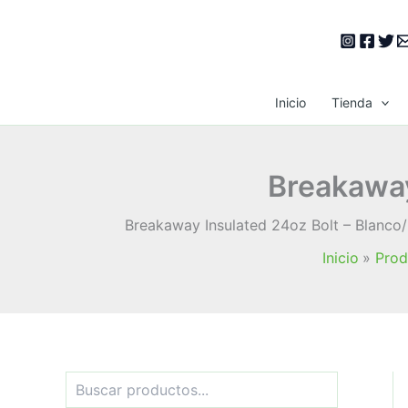
Ir
al
contenido
Inicio
Tienda
Breakaway
Breakaway Insulated 24oz Bolt – Blanco/
Inicio
Prod
B
u