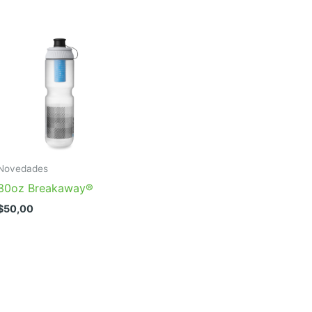
Novedades
30oz Breakaway®
$
50,00