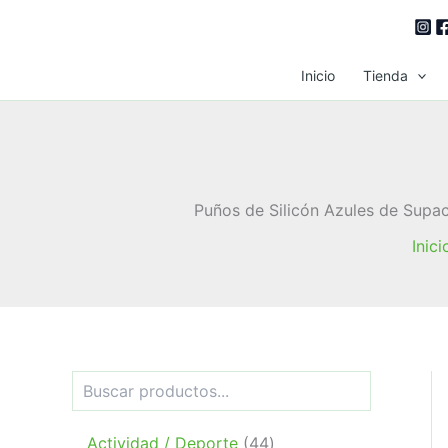
Ir
al
contenido
Inicio
Tienda
Puños de Silicón Azules de Supaca
Inici
B
u
s
c
4
Actividad / Deporte
44