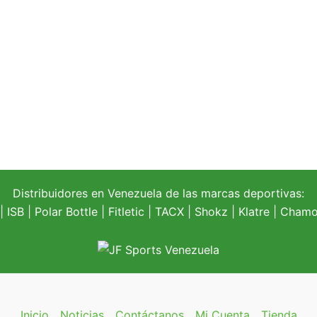
Distribuidores en Venezuela de las marcas deportivas:
| ISB |
Polar Bottle
|
Fitletic
|
TACX
|
Shokz
|
Klatre
|
Chamoi
Inicio
Noticias
Contáctanos
Mi Cuenta
Tienda