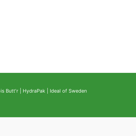
s Butt'r
|
HydraPak
|
Ideal of Sweden