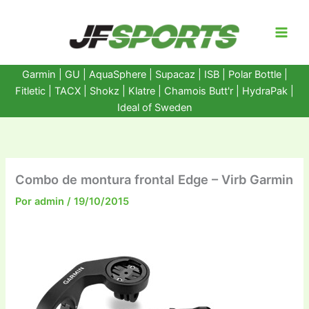
Ir
al
contenido
Garmin
|
GU
|
AquaSphere
|
Supacaz
| ISB |
Polar Bottle
|
Fitletic
|
TACX
|
Shokz
|
Klatre
|
Chamois Butt'r
|
HydraPak
|
Ideal of Sweden
Combo de montura frontal Edge – Virb Garmin
Por
admin
/
19/10/2015