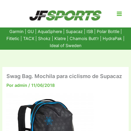
Ir
al
contenido
Garmin
|
GU
|
AquaSphere
|
Supacaz
| ISB |
Polar Bottle
|
Fitletic
|
TACX
|
Shokz
|
Klatre
|
Chamois Butt'r
|
HydraPak
|
Ideal of Sweden
Swag Bag. Mochila para ciclismo de Supacaz
Por
admin
/
11/06/2018