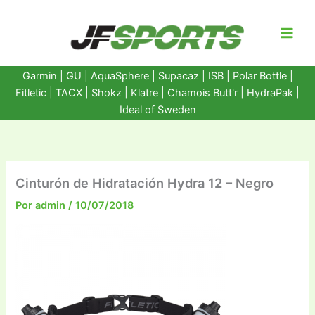
Ir
al
contenido
Garmin
|
GU
|
AquaSphere
|
Supacaz
| ISB |
Polar Bottle
|
Fitletic
|
TACX
|
Shokz
|
Klatre
|
Chamois Butt'r
|
HydraPak
|
Ideal of Sweden
Cinturón de Hidratación Hydra 12 – Negro
Por
admin
/
10/07/2018