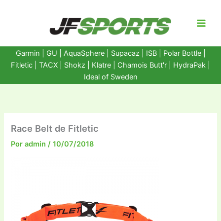
Ir
al
contenido
Garmin
|
GU
|
AquaSphere
|
Supacaz
| ISB |
Polar Bottle
|
Fitletic
|
TACX
|
Shokz
|
Klatre
|
Chamois Butt'r
|
HydraPak
|
Ideal of Sweden
Race Belt de Fitletic
Por
admin
/
10/07/2018