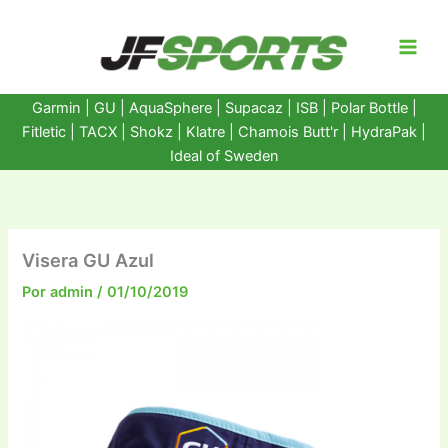
Ir
al
contenido
Garmin
|
GU
|
AquaSphere
|
Supacaz
| ISB |
Polar Bottle
|
Fitletic
|
TACX
|
Shokz
|
Klatre
|
Chamois Butt'r
|
HydraPak
|
Ideal of Sweden
Visera GU Azul
Por
admin
/
01/10/2019