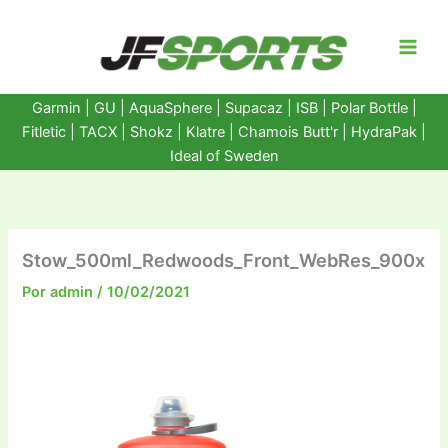
Ir
al
contenido
Garmin
|
GU
|
AquaSphere
|
Supacaz
| ISB |
Polar Bottle
|
Fitletic
|
TACX
|
Shokz
|
Klatre
|
Chamois Butt'r
|
HydraPak
|
Ideal of Sweden
Stow_500ml_Redwoods_Front_WebRes_900x
Por
admin
/
10/02/2021