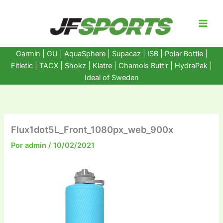
Ir
al
contenido
Garmin
|
GU
|
AquaSphere
|
Supacaz
| ISB |
Polar Bottle
|
Fitletic
|
TACX
|
Shokz
|
Klatre
|
Chamois Butt'r
|
HydraPak
|
Ideal of Sweden
Flux1dot5L_Front_1080px_web_900x
Por
admin
/
10/02/2021