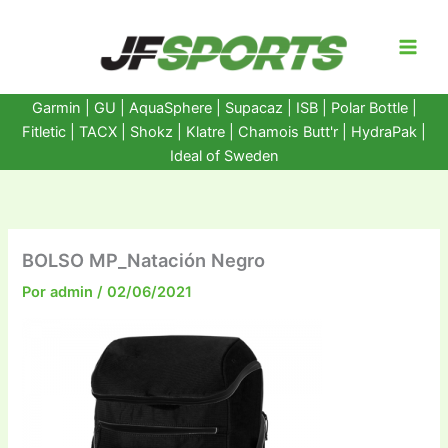
Ir
al
contenido
Garmin
|
GU
|
AquaSphere
|
Supacaz
| ISB |
Polar Bottle
|
Fitletic
|
TACX
|
Shokz
|
Klatre
|
Chamois Butt'r
|
HydraPak
|
Ideal of Sweden
BOLSO MP_Natación Negro
Por
admin
/
02/06/2021