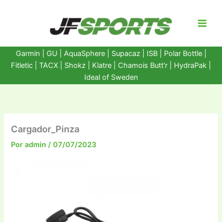
Ir
al
contenido
Garmin
|
GU
|
AquaSphere
|
Supacaz
| ISB |
Polar Bottle
|
Fitletic
|
TACX
|
Shokz
|
Klatre
|
Chamois Butt'r
|
HydraPak
|
Ideal of Sweden
Cargador_Pinza
Por
admin
/
07/07/2023