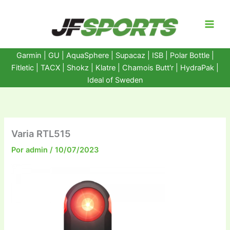
Ir
al
contenido
Garmin
|
GU
|
AquaSphere
|
Supacaz
| ISB |
Polar Bottle
|
Fitletic
|
TACX
|
Shokz
|
Klatre
|
Chamois Butt'r
|
HydraPak
|
Ideal of Sweden
Varia RTL515
Por
admin
/
10/07/2023