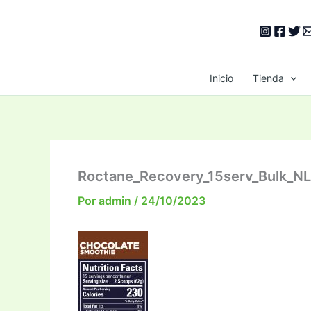
Ir
al
contenido
Inicio
Tienda
Roctane_Recovery_15serv_Bulk_
Por
admin
/
24/10/2023