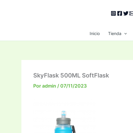
Ir
al
contenido
Inicio
Tienda
SkyFlask 500ML SoftFlask
Por
admin
/
07/11/2023