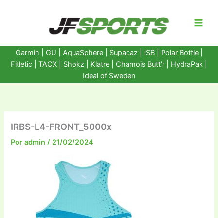
Ir
al
contenido
Garmin
|
GU
|
AquaSphere
|
Supacaz
| ISB |
Polar Bottle
|
Fitletic
|
TACX
|
Shokz
|
Klatre
|
Chamois Butt'r
|
HydraPak
|
Ideal of Sweden
IRBS-L4-FRONT_5000x
Por
admin
/
21/02/2024