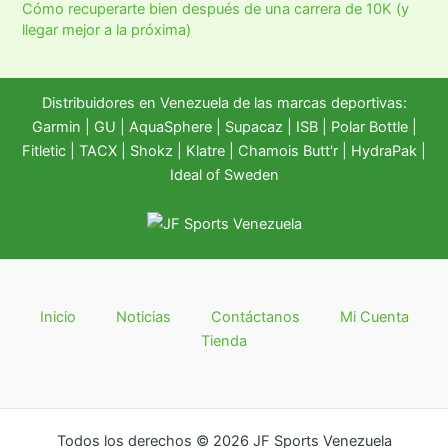
Cómo recuperarte bien después de una carrera de 10K (y
llegar mejor a la próxima)
Distribuidores en Venezuela de las marcas deportivas:
Garmin
|
GU
|
AquaSphere
|
Supacaz
| ISB |
Polar Bottle
|
Fitletic
|
TACX
|
Shokz
|
Klatre
|
Chamois Butt'r
|
HydraPak
|
Ideal of Sweden
Inicio
Noticias
Contáctanos
Mi Cuenta
Tienda
Todos los derechos © 2026 JF Sports Venezuela