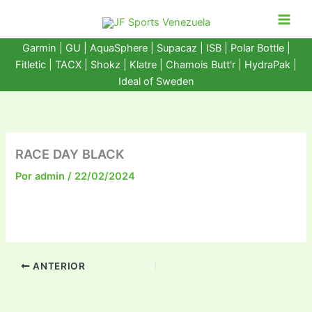
Ir
al
contenido
Garmin
|
GU
|
AquaSphere
|
Supacaz
| ISB |
Polar Bottle
|
Fitletic
|
TACX
|
Shokz
|
Klatre
|
Chamois Butt'r
|
HydraPak
|
Ideal of Sweden
RACE DAY BLACK
Por
admin
/
22/02/2024
ANTERIOR