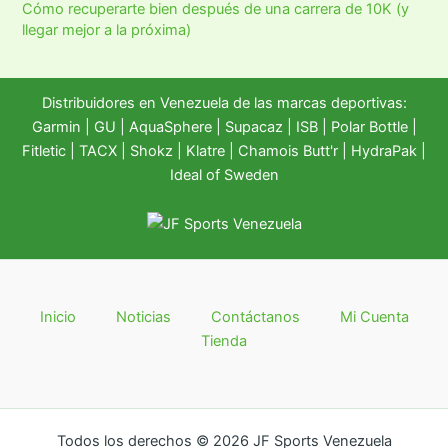
Cómo recuperarte bien después de una carrera de 10K (y
llegar mejor a la próxima)
Distribuidores en Venezuela de las marcas deportivas:
Garmin
|
GU
|
AquaSphere
|
Supacaz
| ISB |
Polar Bottle
|
Fitletic
|
TACX
|
Shokz
|
Klatre
|
Chamois Butt'r
|
HydraPak
|
Ideal of Sweden
Inicio
Noticias
Contáctanos
Mi Cuenta
Tienda
Todos los derechos © 2026 JF Sports Venezuela