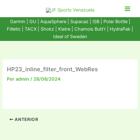
Ir
al
contenido
Garmin
|
GU
|
AquaSphere
|
Supacaz
| ISB |
Polar Bottle
|
Fitletic
|
TACX
|
Shokz
|
Klatre
|
Chamois Butt'r
|
HydraPak
|
Ideal of Sweden
HP23_inline_filter_front_WebRes
Por
admin
/
28/08/2024
ANTERIOR