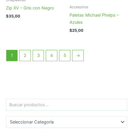
Accesorios
Zip XV – Gris con Negro
Paletas Michael Phelps –
$
35,00
Azules
$
25,00
1
2
3
4
5
→
B
u
s
Categorías del producto
c
a
r