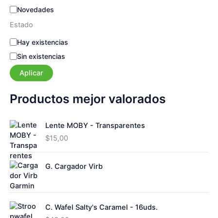
í
Novedades
a
Estado
E
Hay existencias
s
Sin existencias
t
a
Aplicar
d
o
Productos mejor valorados
Lente MOBY - Transparentes
$
15,00
G. Cargador Virb
C. Wafel Salty's Caramel - 16uds.