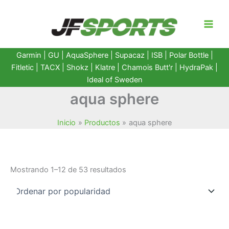
Ir
al
contenido
Garmin
|
GU
|
AquaSphere
|
Supacaz
| ISB |
Polar Bottle
|
Fitletic
|
TACX
|
Shokz
|
Klatre
|
Chamois Butt'r
|
HydraPak
|
Ideal of Sweden
aqua sphere
Inicio
Productos
aqua sphere
Ordenado
Mostrando 1–12 de 53 resultados
por
popularidad