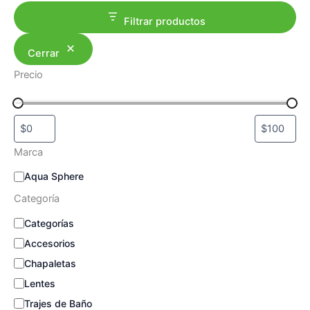
Filtrar productos
Cerrar
Precio
Marca
M
Aqua Sphere
a
Categoría
r
c
C
Categorías
a
a
Accesorios
t
e
Chapaletas
g
Lentes
o
Trajes de Baño
r