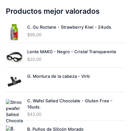
s
t
o
4
s
u
o
o
d
5
Productos mejor valorados
c
d
s
u
p
t
u
c
r
o
c
C. Gu Roctane - Strawberry Kiwi - 24uds.
t
o
s
t
o
d
$
96,00
o
s
u
s
c
Lente MAKO - Negro - Cristal Transparente
t
o
$
20,00
s
G. Montura de la cabeza - Virb
C. Wafel Salted Chocolate - Gluten Free -
16uds.
$
43,00
B. Puños de Silicón Morado