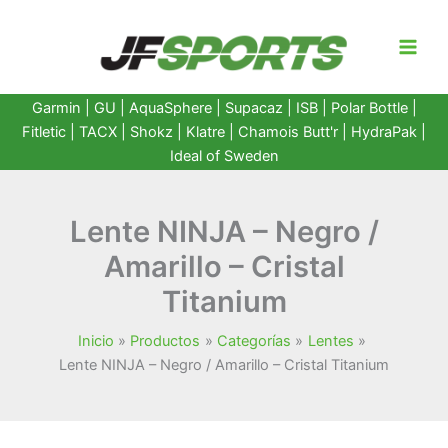
Ir
al
contenido
Garmin
|
GU
|
AquaSphere
|
Supacaz
| ISB |
Polar Bottle
|
Fitletic
|
TACX
|
Shokz
|
Klatre
|
Chamois Butt'r
|
HydraPak
|
Ideal of Sweden
Lente NINJA – Negro /
Amarillo – Cristal
Titanium
Inicio
Productos
Categorías
Lentes
Lente NINJA – Negro / Amarillo – Cristal Titanium