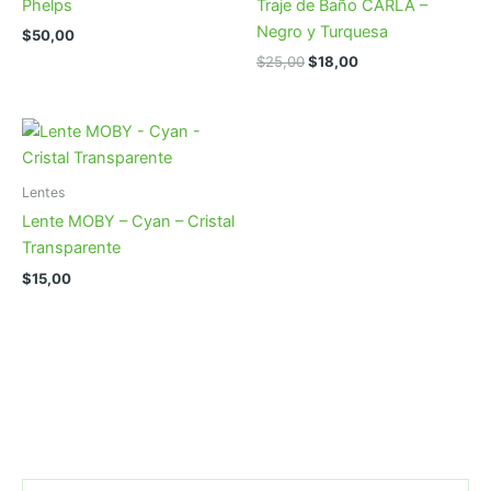
Phelps
Traje de Baño CARLA –
Negro y Turquesa
$
50,00
El
El
$
25,00
$
18,00
precio
precio
original
actual
era:
es:
$25,00.
$18,00.
Lentes
Lente MOBY – Cyan – Cristal
Transparente
$
15,00
B