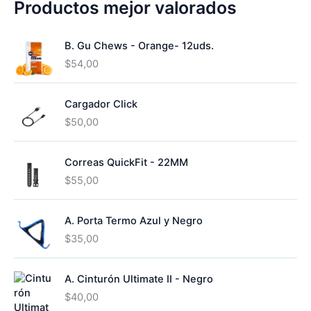
o
d
5
Productos mejor valorados
c
d
s
u
p
t
u
c
r
o
c
B. Gu Chews - Orange- 12uds.
t
o
s
t
o
d
$
54,00
o
s
u
s
c
Cargador Click
t
o
$
50,00
s
Correas QuickFit - 22MM
$
55,00
A. Porta Termo Azul y Negro
$
35,00
A. Cinturón Ultimate II - Negro
$
40,00