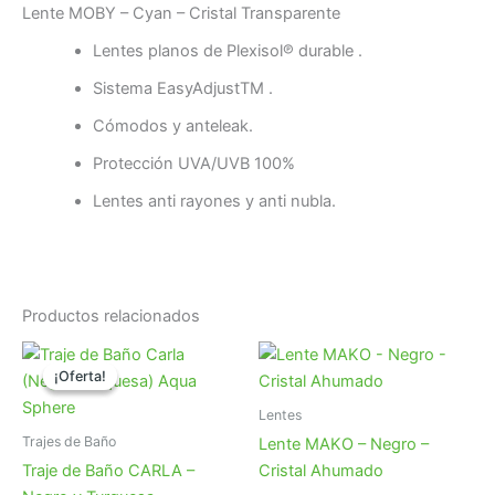
Lente MOBY – Cyan – Cristal Transparente
Lentes planos de Plexisol℗ durable ­.
Sistema Easy­AdjustTM .
Cómodos y ante­leak­.
Protección UVA/UVB 100%
Lentes anti rayones y anti nubla.
Productos relacionados
¡Oferta!
¡Oferta!
Lentes
Trajes de Baño
Lente MAKO – Negro –
Traje de Baño CARLA –
Cristal Ahumado