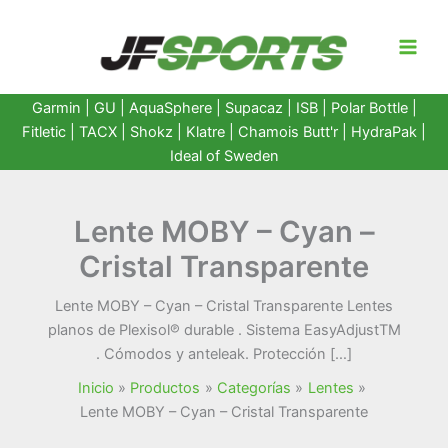
Ir
al
contenido
Garmin
|
GU
|
AquaSphere
|
Supacaz
| ISB |
Polar Bottle
|
Fitletic
|
TACX
|
Shokz
|
Klatre
|
Chamois Butt'r
|
HydraPak
|
Ideal of Sweden
Lente MOBY – Cyan –
Cristal Transparente
Lente MOBY – Cyan – Cristal Transparente Lentes
planos de Plexisol℗ durable ­. Sistema Easy­AdjustTM
. Cómodos y ante­leak­. Protección […]
Inicio
Productos
Categorías
Lentes
Lente MOBY – Cyan – Cristal Transparente