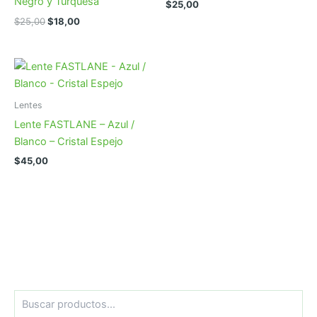
Negro y Turquesa
$
25,00
El
El
$
25,00
$
18,00
precio
precio
original
actual
era:
es:
$25,00.
$18,00.
Lentes
Lente FASTLANE – Azul /
Blanco – Cristal Espejo
$
45,00
B
u