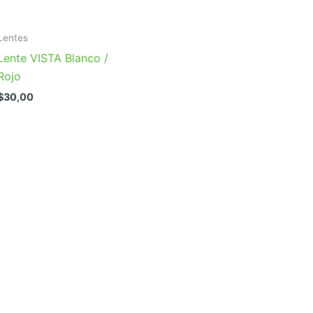
Lentes
Lente VISTA Blanco /
Rojo
$
30,00