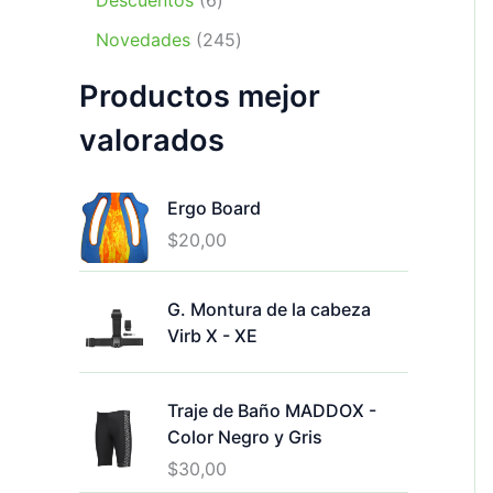
Descuentos
6
t
u
p
o
p
s
t
2
o
c
r
Novedades
245
d
r
o
4
s
t
o
u
o
s
Productos mejor
5
o
d
c
d
p
s
u
t
u
valorados
r
c
o
c
o
t
s
t
d
o
Ergo Board
o
u
s
s
$
20,00
c
t
o
G. Montura de la cabeza
s
Virb X - XE
Traje de Baño MADDOX -
Color Negro y Gris
$
30,00