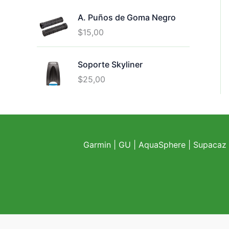
A. Puños de Goma Negro
$
15,00
Soporte Skyliner
$
25,00
Garmin
|
GU
|
AquaSphere
|
Supacaz