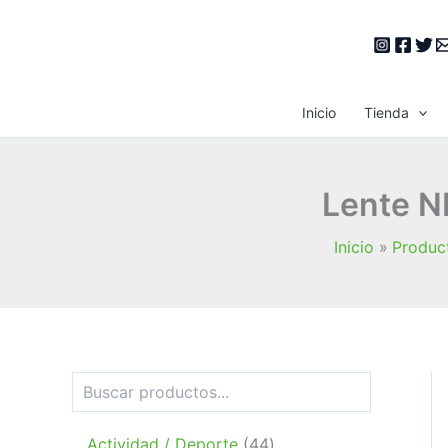
Ir
al
contenido
Inicio
Tienda
Lente NI
Inicio
Produc
B
u
s
c
4
Actividad / Deporte
44