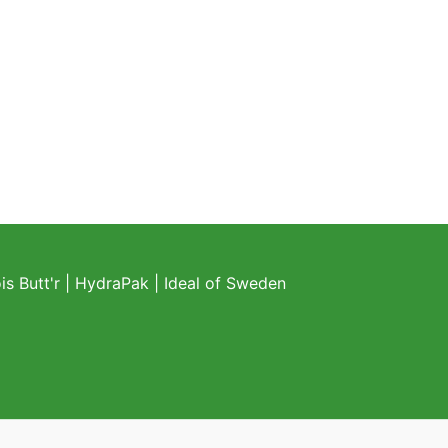
s Butt'r
|
HydraPak
|
Ideal of Sweden