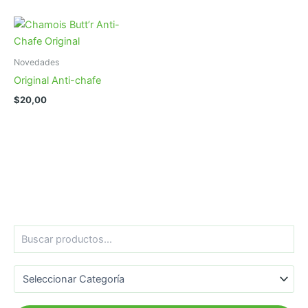
Novedades
Original Anti-chafe
$
20,00
B
u
s
Categorías del producto
c
a
r