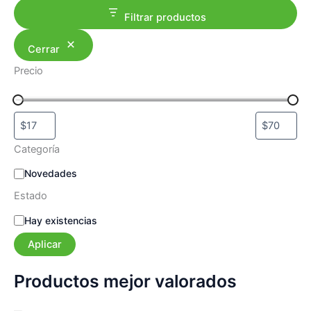
Filtrar productos
Cerrar
Precio
Categoría
C
Novedades
a
Estado
t
e
E
Hay existencias
g
s
o
Aplicar
t
r
a
í
d
Productos mejor valorados
a
o