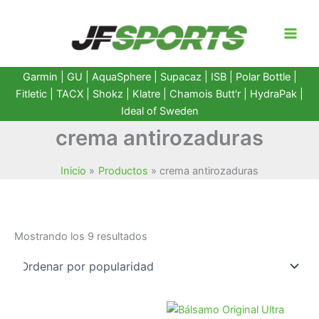
Ir
al
contenido
Garmin
|
GU
|
AquaSphere
|
Supacaz
| ISB |
Polar Bottle
|
Fitletic
|
TACX
|
Shokz
|
Klatre
|
Chamois Butt'r
|
HydraPak
|
Ideal of Sweden
crema antirozaduras
Inicio
Productos
crema antirozaduras
Ordenado
Mostrando los 9 resultados
por
popularidad