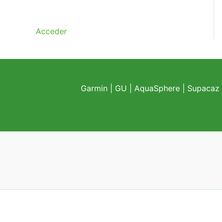
5
0
,
.
Acceder
0
0
.
Garmin
|
GU
|
AquaSphere
|
Supacaz