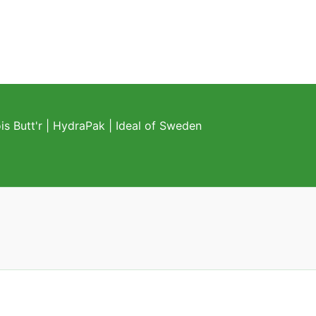
s Butt'r
|
HydraPak
|
Ideal of Sweden