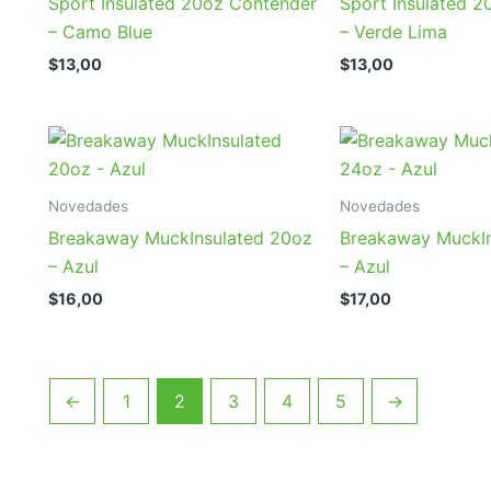
Sport Insulated 20oz Contender
Sport Insulated 
– Camo Blue
– Verde Lima
$
13,00
$
13,00
Novedades
Novedades
Breakaway MuckInsulated 20oz
Breakaway MuckI
– Azul
– Azul
$
16,00
$
17,00
←
1
2
3
4
5
→