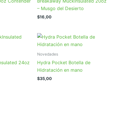
20oz Contender
Breakaway MuckInsulated 20oz
– Musgo del Desierto
$
16,00
Novedades
nsulated 24oz
Hydra Pocket Botella de
Hidratación en mano
$
35,00