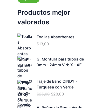
d
a
o
Productos mejor
valorados
Toallas Absorbentes
$
13,00
G. Montura para tubos de
9mm - 24mm Virb X - XE
Traje de Baño CINDY -
Turquesa con Verde
E
E
$
25,00
$
20,00
l
l
p
p
A. Puños de Goma Verde