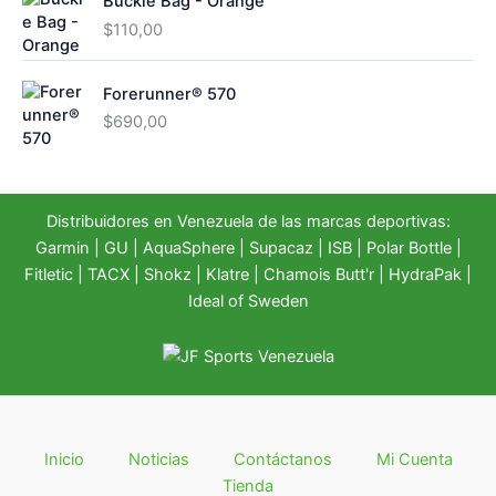
Buckle Bag - Orange
$
110,00
Forerunner® 570
$
690,00
Distribuidores en Venezuela de las marcas deportivas:
Garmin
|
GU
|
AquaSphere
|
Supacaz
| ISB |
Polar Bottle
|
Fitletic
|
TACX
|
Shokz
|
Klatre
|
Chamois Butt'r
|
HydraPak
|
Ideal of Sweden
Inicio
Noticias
Contáctanos
Mi Cuenta
Tienda