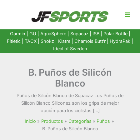
Ir
al
contenido
Garmin
|
GU
|
AquaSphere
|
Supacaz
| ISB |
Polar Bottle
|
Fitletic
|
TACX
|
Shokz
|
Klatre
|
Chamois Butt'r
|
HydraPak
|
Ideal of Sweden
B. Puños de Silicón
Blanco
Puños de Silicón Blanco de Supacaz Los Puños de
Silicón Blanco Siliconez son los grips de mejor
opción para los ciclistas […]
Inicio
Productos
Categorías
Puños
B. Puños de Silicón Blanco