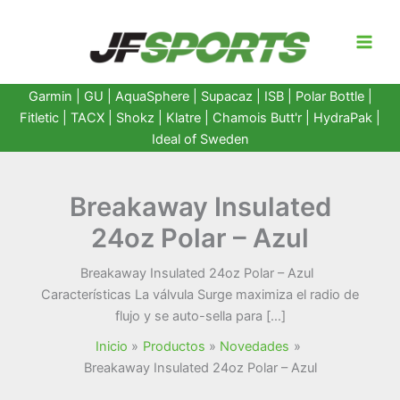
Ir
al
contenido
Garmin
|
GU
|
AquaSphere
|
Supacaz
| ISB |
Polar Bottle
|
Fitletic
|
TACX
|
Shokz
|
Klatre
|
Chamois Butt'r
|
HydraPak
|
Ideal of Sweden
Breakaway Insulated
24oz Polar – Azul
Breakaway Insulated 24oz Polar – Azul
Características La válvula Surge maximiza el radio de
flujo y se auto-sella para […]
Inicio
Productos
Novedades
Breakaway Insulated 24oz Polar – Azul