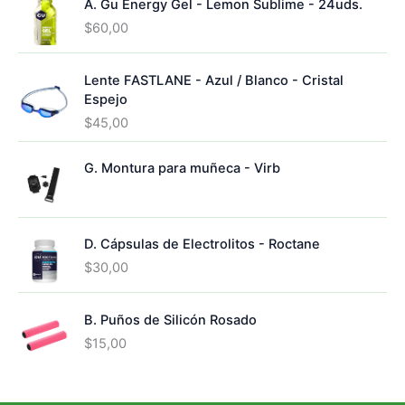
A. Gu Energy Gel - Lemon Sublime - 24uds.
t
o
s
t
o
d
$
60,00
o
s
u
s
c
Lente FASTLANE - Azul / Blanco - Cristal
t
Espejo
o
s
$
45,00
G. Montura para muñeca - Virb
D. Cápsulas de Electrolitos - Roctane
$
30,00
B. Puños de Silicón Rosado
$
15,00