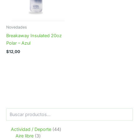
Novedades
Breakaway Insulated 20oz
Polar – Azul
$
12,00
B
u
s
4
Actividad / Deporte
44
c
3
4
a
Aire libre
3