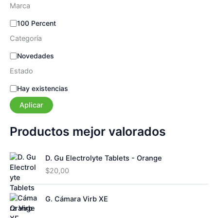
Marca
M
100 Percent
a
Categoría
r
c
C
Novedades
a
a
Estado
t
e
E
Hay existencias
g
s
o
Aplicar
t
r
a
í
d
Productos mejor valorados
a
o
D. Gu Electrolyte Tablets - Orange
$
20,00
G. Cámara Virb XE