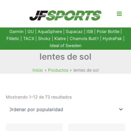
Ir
al
contenido
Garmin
|
GU
|
AquaSphere
|
Supacaz
| ISB |
Polar Bottle
|
Fitletic
|
TACX
|
Shokz
|
Klatre
|
Chamois Butt'r
|
HydraPak
|
Ideal of Sweden
lentes de sol
Inicio
Productos
lentes de sol
Ordenado
Mostrando 1–12 de 73 resultados
por
popularidad