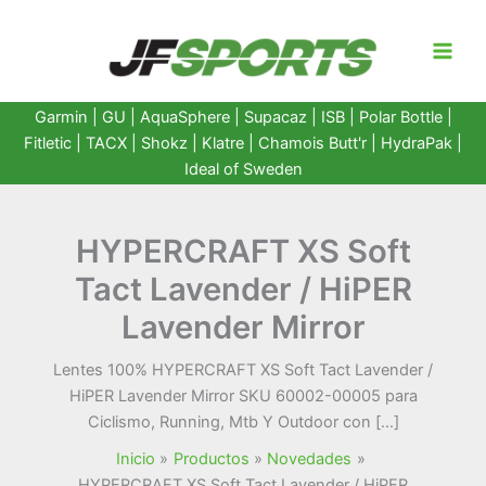
Ir
al
contenido
Garmin
|
GU
|
AquaSphere
|
Supacaz
| ISB |
Polar Bottle
|
Fitletic
|
TACX
|
Shokz
|
Klatre
|
Chamois Butt'r
|
HydraPak
|
Ideal of Sweden
HYPERCRAFT XS Soft
Tact Lavender / HiPER
Lavender Mirror
Lentes 100% HYPERCRAFT XS Soft Tact Lavender /
HiPER Lavender Mirror SKU 60002-00005 para
Ciclismo, Running, Mtb Y Outdoor con […]
Inicio
Productos
Novedades
HYPERCRAFT XS Soft Tact Lavender / HiPER