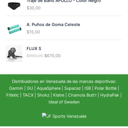
Traje de Baño APOLLO - Color Negro
$
30,00
A. Puños de Goma Celeste
$
15,00
FLUX S
E
E
$
900,00
$
670,00
l
l
p
p
r
r
e
e
Distribuidores en Venezuela de las marcas deportivas:
c
c
Garmin
|
GU
|
AquaSphere
|
Supacaz
| ISB |
Polar Bottle
|
i
i
Fitletic
|
TACX
|
Shokz
|
Klatre
|
Chamois Butt'r
|
HydraPak
|
o
o
Ideal of Sweden
o
a
r
c
i
t
g
u
i
a