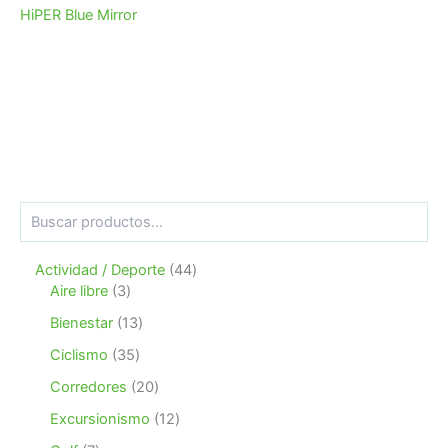
HiPER Blue Mirror
B
u
s
4
Actividad / Deporte
44
c
3
4
a
Aire libre
3
r
p
p
1
Bienestar
13
r
r
3
o
o
3
Ciclismo
35
p
d
d
5
r
2
Corredores
20
u
u
p
o
0
c
c
r
1
Excursionismo
12
d
p
t
t
o
2