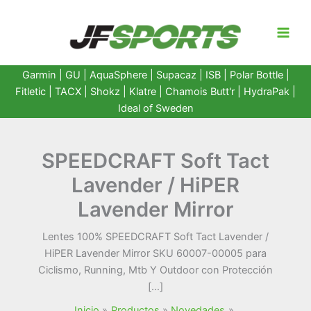
Ir
al
contenido
Garmin
|
GU
|
AquaSphere
|
Supacaz
| ISB |
Polar Bottle
|
Fitletic
|
TACX
|
Shokz
|
Klatre
|
Chamois Butt'r
|
HydraPak
|
Ideal of Sweden
SPEEDCRAFT Soft Tact
Lavender / HiPER
Lavender Mirror
Lentes 100% SPEEDCRAFT Soft Tact Lavender /
HiPER Lavender Mirror SKU 60007-00005 para
Ciclismo, Running, Mtb Y Outdoor con Protección
[…]
Inicio
Productos
Novedades