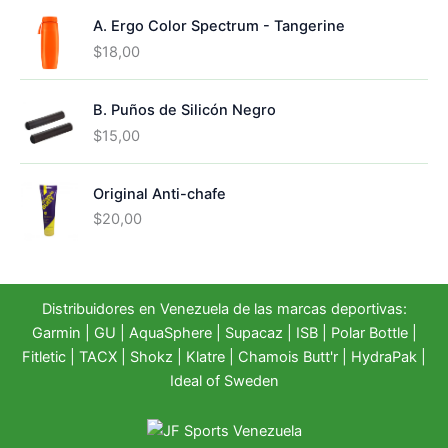
A. Ergo Color Spectrum - Tangerine
$
18,00
B. Puños de Silicón Negro
$
15,00
Original Anti-chafe
$
20,00
Distribuidores en Venezuela de las marcas deportivas:
Garmin
|
GU
|
AquaSphere
|
Supacaz
| ISB |
Polar Bottle
|
Fitletic
|
TACX
|
Shokz
|
Klatre
|
Chamois Butt'r
|
HydraPak
|
Ideal of Sweden