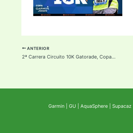
ANTERIOR
2ª Carrera Circuito 10K Gatorade, Copa «Garmin | JFSportsVe
Garmin
|
GU
|
AquaSphere
|
Supacaz