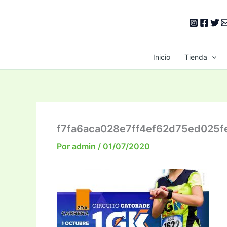
Ir
al
contenido
Inicio
Tienda
f7fa6aca028e7ff4ef62d75ed025f
Por
admin
/
01/07/2020