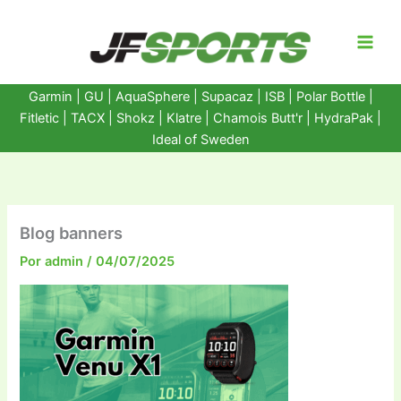
Ir
al
contenido
Garmin
|
GU
|
AquaSphere
|
Supacaz
| ISB |
Polar Bottle
|
Fitletic
|
TACX
|
Shokz
|
Klatre
|
Chamois Butt'r
|
HydraPak
|
Ideal of Sweden
Blog banners
Por
admin
/
04/07/2025