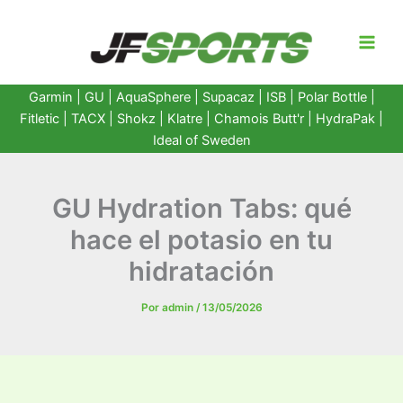
Ir
al
contenido
Garmin
|
GU
|
AquaSphere
|
Supacaz
| ISB |
Polar Bottle
|
Fitletic
|
TACX
|
Shokz
|
Klatre
|
Chamois Butt'r
|
HydraPak
|
Ideal of Sweden
GU Hydration Tabs: qué
hace el potasio en tu
hidratación
Por
admin
/
13/05/2026