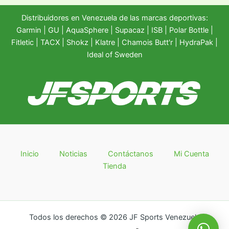
Distribuidores en Venezuela de las marcas deportivas:
Garmin
|
GU
|
AquaSphere
|
Supacaz
| ISB |
Polar Bottle
|
Fitletic
|
TACX
|
Shokz
|
Klatre
|
Chamois Butt'r
|
HydraPak
|
Ideal of Sweden
Inicio
Noticias
Contáctanos
Mi Cuenta
Tienda
Todos los derechos © 2026 JF Sports Venezuela