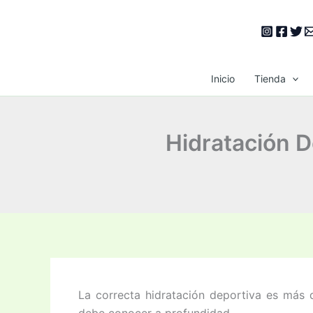
Ir
al
contenido
Inicio
Tienda
Hidratación D
La correcta hidratación deportiva es más q