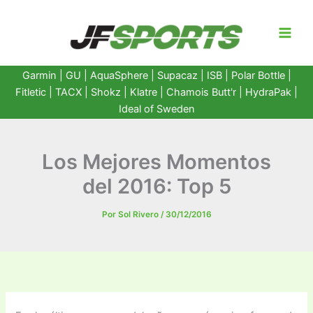
Ir
al
contenido
Garmin
|
GU
|
AquaSphere
|
Supacaz
| ISB |
Polar Bottle
|
Fitletic
|
TACX
|
Shokz
|
Klatre
|
Chamois Butt'r
|
HydraPak
|
Ideal of Sweden
Los Mejores Momentos
del 2016: Top 5
Por
Sol Rivero
/
30/12/2016