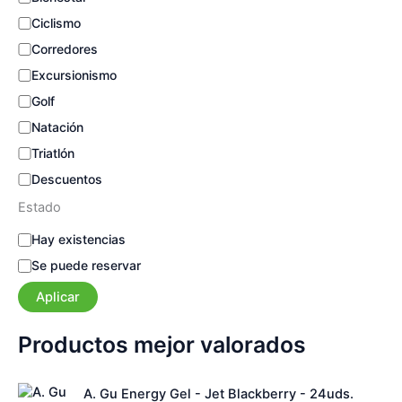
Ciclismo
Corredores
Excursionismo
Golf
Natación
Triatlón
Descuentos
Estado
E
Hay existencias
s
Se puede reservar
t
a
Aplicar
d
o
Productos mejor valorados
A. Gu Energy Gel - Jet Blackberry - 24uds.