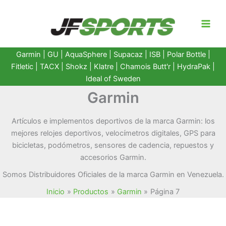
Ir
al
contenido
Garmin
|
GU
|
AquaSphere
|
Supacaz
| ISB |
Polar Bottle
|
Fitletic
|
TACX
|
Shokz
|
Klatre
|
Chamois Butt'r
|
HydraPak
|
Ideal of Sweden
Garmin
Artículos e implementos deportivos de la marca Garmin: los
mejores relojes deportivos, velocímetros digitales, GPS para
bicicletas, podómetros, sensores de cadencia, repuestos y
accesorios Garmin.
Somos Distribuidores Oficiales de la marca Garmin en Venezuela.
Inicio
Productos
Garmin
Página 7