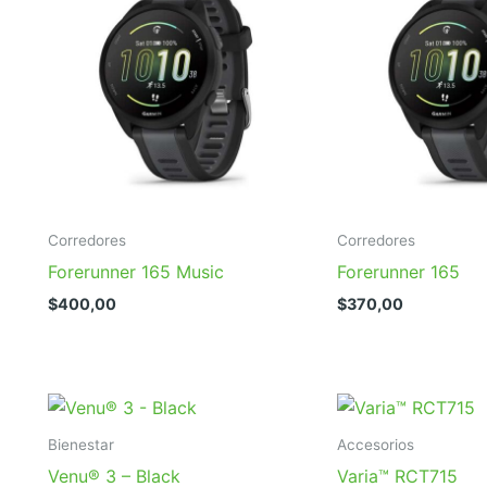
Corredores
Corredores
Forerunner 165 Music
Forerunner 165
$
400,00
$
370,00
Bienestar
Accesorios
Venu® 3 – Black
Varia™ RCT715