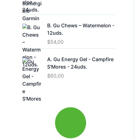
B. Gu Chews – Watermelon -
12uds.
$
54,00
A. Gu Energy Gel - Campfire
S'Mores - 24uds.
$
60,00