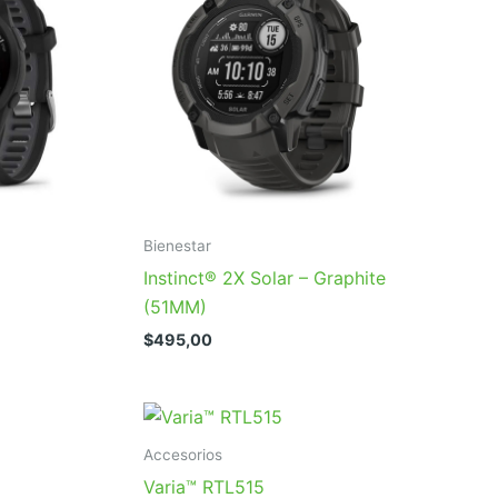
Bienestar
Instinct® 2X Solar – Graphite
(51MM)
$
495,00
Accesorios
Varia™ RTL515