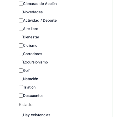
e
Cámaras de Acción
g
o
Novedades
r
Actividad / Deporte
í
a
Aire libre
Bienestar
Ciclismo
Corredores
Excursionismo
Golf
Natación
Triatlón
Descuentos
Estado
E
Hay existencias