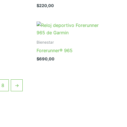
$
220,00
Bienestar
Forerunner® 965
$
690,00
8
→