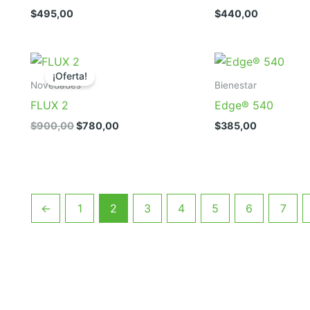
$
495,00
$
440,00
¡Oferta!
Novedades
Bienestar
FLUX 2
Edge® 540
El
El
$
900,00
$
780,00
$
385,00
precio
precio
original
actual
era:
es:
$900,00.
$780,00.
←
1
2
3
4
5
6
7