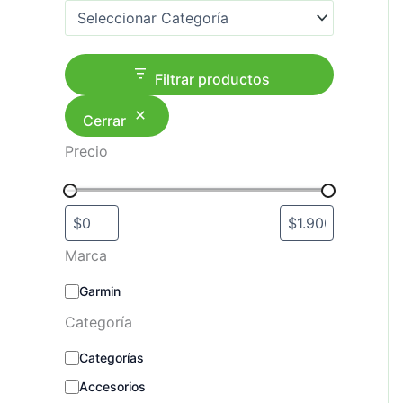
c
Categorías del producto
a
r
Filtrar productos
Cerrar
Precio
Marca
M
Garmin
a
Categoría
r
c
C
Categorías
a
a
Accesorios
t