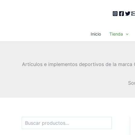
Ir
al
contenido
Inicio
Tienda
Artículos e implementos deportivos de la marca G
So
B
u
s