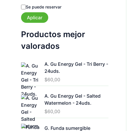
s
Se puede reservar
t
a
Aplicar
d
o
Productos mejor
valorados
A. Gu Energy Gel - Tri Berry -
24uds.
$
60,00
A. Gu Energy Gel - Salted
Watermelon - 24uds.
$
60,00
G. Funda sumergible