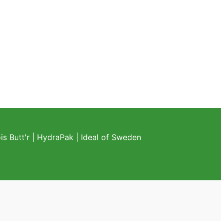
s Butt'r
|
HydraPak
|
Ideal of Sweden