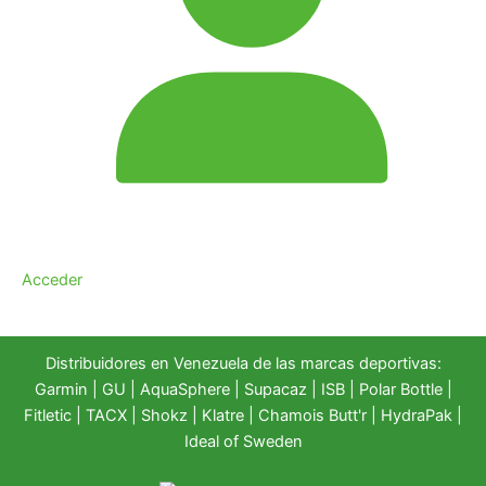
Acceder
Distribuidores en Venezuela de las marcas deportivas:
Garmin
|
GU
|
AquaSphere
|
Supacaz
| ISB |
Polar Bottle
|
Fitletic
|
TACX
|
Shokz
|
Klatre
|
Chamois Butt'r
|
HydraPak
|
Ideal of Sweden