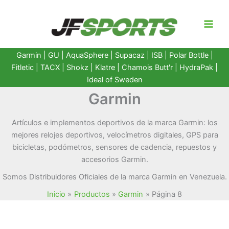
Ir
al
contenido
Garmin
|
GU
|
AquaSphere
|
Supacaz
| ISB |
Polar Bottle
|
Fitletic
|
TACX
|
Shokz
|
Klatre
|
Chamois Butt'r
|
HydraPak
|
Ideal of Sweden
Garmin
Artículos e implementos deportivos de la marca Garmin: los
mejores relojes deportivos, velocímetros digitales, GPS para
bicicletas, podómetros, sensores de cadencia, repuestos y
accesorios Garmin.
Somos Distribuidores Oficiales de la marca Garmin en Venezuela.
Inicio
Productos
Garmin
Página 8