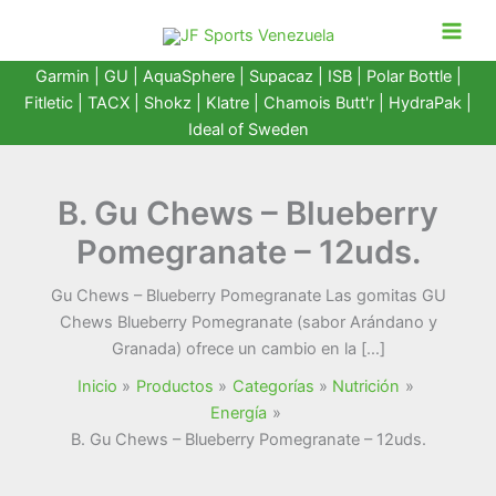
Ir
al
contenido
Garmin
|
GU
|
AquaSphere
|
Supacaz
| ISB |
Polar Bottle
|
Fitletic
|
TACX
|
Shokz
|
Klatre
|
Chamois Butt'r
|
HydraPak
|
Ideal of Sweden
B. Gu Chews – Blueberry
Pomegranate – 12uds.
Gu Chews – Blueberry Pomegranate Las gomitas GU
Chews Blueberry Pomegranate (sabor Arándano y
Granada) ofrece un cambio en la […]
Inicio
Productos
Categorías
Nutrición
Energía
B. Gu Chews – Blueberry Pomegranate – 12uds.