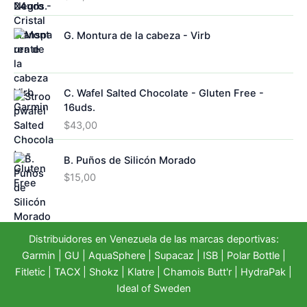
s
G. Montura de la cabeza - Virb
C. Wafel Salted Chocolate - Gluten Free -
16uds.
$
43,00
B. Puños de Silicón Morado
$
15,00
Distribuidores en Venezuela de las marcas deportivas:
Garmin
|
GU
|
AquaSphere
|
Supacaz
| ISB |
Polar Bottle
|
Fitletic
|
TACX
|
Shokz
|
Klatre
|
Chamois Butt'r
|
HydraPak
|
Ideal of Sweden