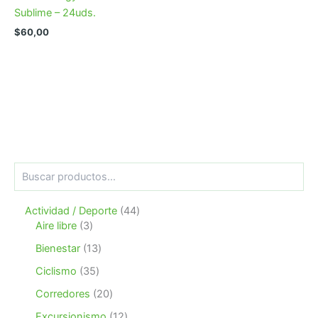
Sublime – 24uds.
$
60,00
B
u
s
4
Actividad / Deporte
44
c
3
4
a
Aire libre
3
r
p
p
1
Bienestar
13
r
r
3
o
o
3
Ciclismo
35
p
d
d
5
r
2
Corredores
20
u
u
p
o
0
c
c
r
1
Excursionismo
12