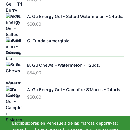
o
s
u
s
c
A. Gu Energy Gel - Salted Watermelon - 24uds.
t
o
$
60,00
s
G. Funda sumergible
B. Gu Chews – Watermelon - 12uds.
$
54,00
A. Gu Energy Gel - Campfire S'Mores - 24uds.
$
60,00
Distribuidores en Venezuela de las marcas deportivas: