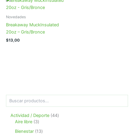
Novedades
Breakaway MuckInsulated
20oz – Gris/Bronce
$
13,00
B
u
s
4
Actividad / Deporte
44
c
3
4
a
Aire libre
3
r
p
p
1
Bienestar
13
r
r