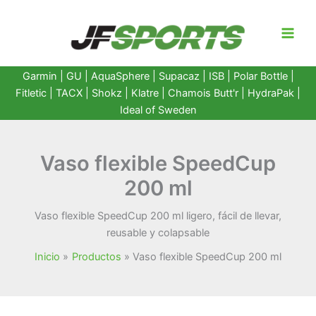
Ir
al
contenido
Garmin
|
GU
|
AquaSphere
|
Supacaz
| ISB |
Polar Bottle
|
Fitletic
|
TACX
|
Shokz
|
Klatre
|
Chamois Butt'r
|
HydraPak
|
Ideal of Sweden
Vaso flexible SpeedCup
200 ml
Vaso flexible SpeedCup 200 ml ligero, fácil de llevar,
reusable y colapsable
Inicio
Productos
Vaso flexible SpeedCup 200 ml