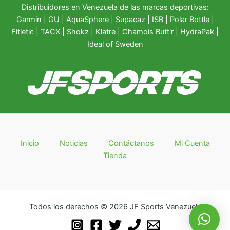
Distribuidores en Venezuela de las marcas deportivas:
Garmin
|
GU
|
AquaSphere
|
Supacaz
| ISB |
Polar Bottle
|
Fitletic
|
TACX
|
Shokz
|
Klatre
|
Chamois Butt'r
|
HydraPak
|
Ideal of Sweden
Inicio
Noticias
Contáctanos
Mi Cuenta
Tienda
Todos los derechos © 2026 JF Sports Venezuela