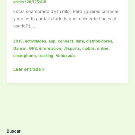
admin
/
29/12/2015
Estas enamorado de tu reloj. Pero ¿quieres conocer
y ver en tu pantalla todo lo que realmente haces al
usarlo? […]
,
,
,
,
,
,
2015
actividades
app
connect
data
distribuidores
,
,
,
,
,
,
Garmin
GPS
información
JFsports
mobile
online
,
,
smartphone
tracking
Venezuela
Garmin
Leer entrada »
Connect
Buscar