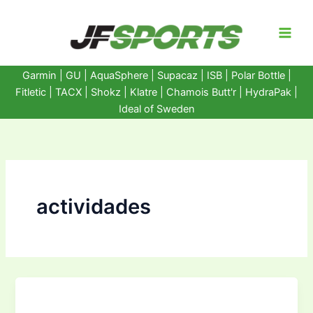
Ir
al
contenido
Garmin
|
GU
|
AquaSphere
|
Supacaz
| ISB |
Polar Bottle
|
Fitletic
|
TACX
|
Shokz
|
Klatre
|
Chamois Butt'r
|
HydraPak
|
Ideal of Sweden
actividades