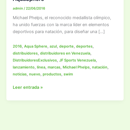
admin
/
22/06/2016
Michael Phelps, el reconocido medallista olímpico,
ha unido fuerzas con la marca líder en elementos
deportivos para natación, para diseñar una […]
,
,
,
,
,
2016
Aqua Sphere
azul
deporte
deportes
,
,
distribuidores
distribuidores en Venezuela
,
,
DistribuidoresExclusivos
JF Sports Venezuela
,
,
,
,
,
lanzamiento
línea
marcas
Michael Phelps
natación
,
,
,
noticias
nuevo
productos
swim
Alianza
Leer entrada »
entre
Michael
Phelps
y
AquaSphere