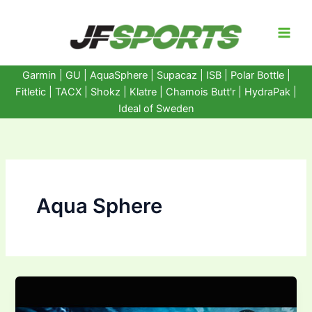
Ir
al
contenido
Garmin
|
GU
|
AquaSphere
|
Supacaz
| ISB |
Polar Bottle
|
Fitletic
|
TACX
|
Shokz
|
Klatre
|
Chamois Butt'r
|
HydraPak
|
Ideal of Sweden
Aqua Sphere