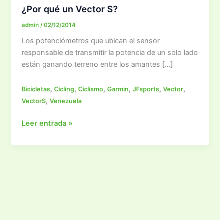
¿Por qué un Vector S?
admin
/
02/12/2014
Los potenciómetros que ubican el sensor
responsable de transmitir la potencia de un solo lado
están ganando terreno entre los amantes […]
,
,
,
,
,
,
Bicicletas
Cicling
Ciclismo
Garmin
JFsports
Vector
,
VectorS
Venezuela
¿Por
Leer entrada »
qué
un
Vector
S?