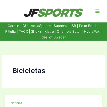
Ir
al
contenido
Garmin
|
GU
|
AquaSphere
|
Supacaz
| ISB |
Polar Bottle
|
Fitletic
|
TACX
|
Shokz
|
Klatre
|
Chamois Butt'r
|
HydraPak
|
Ideal of Sweden
Bicicletas
Noticias