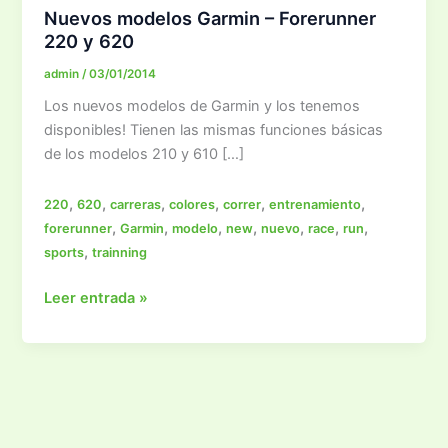
Nuevos modelos Garmin – Forerunner
220 y 620
admin
/
03/01/2014
Los nuevos modelos de Garmin y los tenemos
disponibles! Tienen las mismas funciones básicas
de los modelos 210 y 610 […]
,
,
,
,
,
,
220
620
carreras
colores
correr
entrenamiento
,
,
,
,
,
,
,
forerunner
Garmin
modelo
new
nuevo
race
run
,
sports
trainning
Nuevos
Leer entrada »
modelos
Garmin
–
Forerunner
220
y