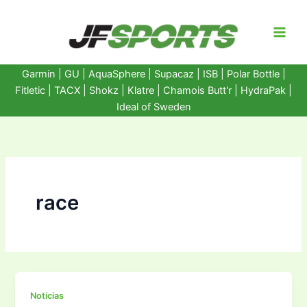
Ir
al
contenido
Garmin
|
GU
|
AquaSphere
|
Supacaz
| ISB |
Polar Bottle
|
Fitletic
|
TACX
|
Shokz
|
Klatre
|
Chamois Butt'r
|
HydraPak
|
Ideal of Sweden
race
Noticias