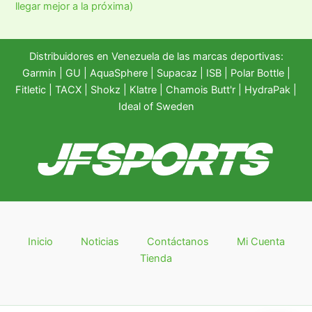
llegar mejor a la próxima)
Distribuidores en Venezuela de las marcas deportivas:
Garmin
|
GU
|
AquaSphere
|
Supacaz
| ISB |
Polar Bottle
|
Fitletic
|
TACX
|
Shokz
|
Klatre
|
Chamois Butt'r
|
HydraPak
|
Ideal of Sweden
Inicio
Noticias
Contáctanos
Mi Cuenta
Tienda