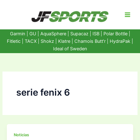
Ir
al
contenido
Garmin
|
GU
|
AquaSphere
|
Supacaz
| ISB |
Polar Bottle
|
Fitletic
|
TACX
|
Shokz
|
Klatre
|
Chamois Butt'r
|
HydraPak
|
Ideal of Sweden
serie fenix 6
Noticias