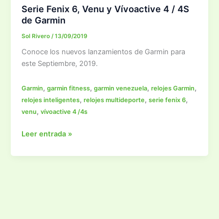
Serie Fenix 6, Venu y Vívoactive 4 / 4S
de Garmin
Sol Rivero
/
13/09/2019
Conoce los nuevos lanzamientos de Garmin para
este Septiembre, 2019.
,
,
,
,
Garmin
garmin fitness
garmin venezuela
relojes Garmin
,
,
,
relojes inteligentes
relojes multideporte
serie fenix 6
,
venu
vívoactive 4 /4s
Serie
Leer entrada »
Fenix
6,
Venu
y
Vívoactive
4
/