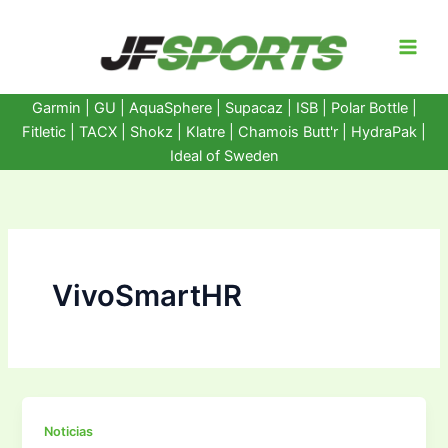
Ir
al
contenido
Garmin
|
GU
|
AquaSphere
|
Supacaz
| ISB |
Polar Bottle
|
Fitletic
|
TACX
|
Shokz
|
Klatre
|
Chamois Butt'r
|
HydraPak
|
Ideal of Sweden
VivoSmartHR
Noticias