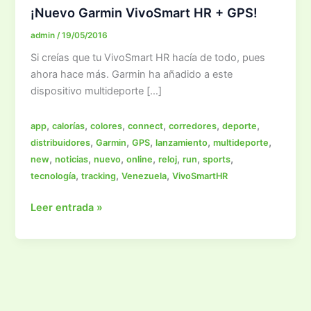
¡Nuevo Garmin VivoSmart HR + GPS!
admin
/
19/05/2016
Si creías que tu VivoSmart HR hacía de todo, pues
ahora hace más. Garmin ha añadido a este
dispositivo multideporte […]
,
,
,
,
,
,
app
calorías
colores
connect
corredores
deporte
,
,
,
,
,
distribuidores
Garmin
GPS
lanzamiento
multideporte
,
,
,
,
,
,
,
new
noticias
nuevo
online
reloj
run
sports
,
,
,
tecnología
tracking
Venezuela
VivoSmartHR
¡Nuevo
Leer entrada »
Garmin
VivoSmart
HR
+
GPS!