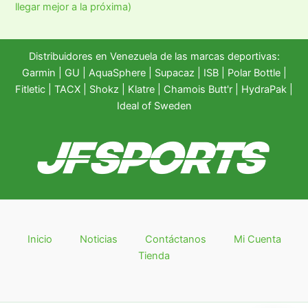
llegar mejor a la próxima)
Distribuidores en Venezuela de las marcas deportivas:
Garmin
|
GU
|
AquaSphere
|
Supacaz
| ISB |
Polar Bottle
|
Fitletic
|
TACX
|
Shokz
|
Klatre
|
Chamois Butt'r
|
HydraPak
|
Ideal of Sweden
Inicio
Noticias
Contáctanos
Mi Cuenta
Tienda