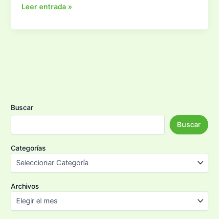
Por
Leer entrada »
qué
apuntarse
a
clases
de
yoga
Buscar
Buscar
Categorías
Archivos