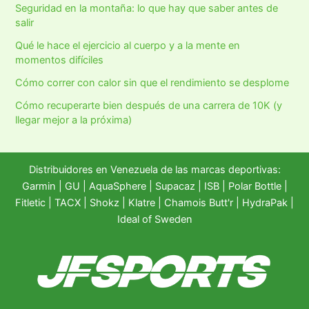
Seguridad en la montaña: lo que hay que saber antes de
salir
Qué le hace el ejercicio al cuerpo y a la mente en
momentos difíciles
Cómo correr con calor sin que el rendimiento se desplome
Cómo recuperarte bien después de una carrera de 10K (y
llegar mejor a la próxima)
Distribuidores en Venezuela de las marcas deportivas:
Garmin
|
GU
|
AquaSphere
|
Supacaz
| ISB |
Polar Bottle
|
Fitletic
|
TACX
|
Shokz
|
Klatre
|
Chamois Butt'r
|
HydraPak
|
Ideal of Sweden