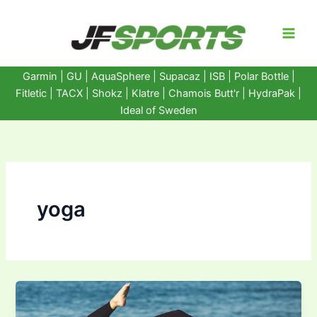
Ir
al
contenido
Garmin
|
GU
|
AquaSphere
|
Supacaz
| ISB |
Polar Bottle
|
Fitletic
|
TACX
|
Shokz
|
Klatre
|
Chamois Butt'r
|
HydraPak
|
Ideal of Sweden
yoga