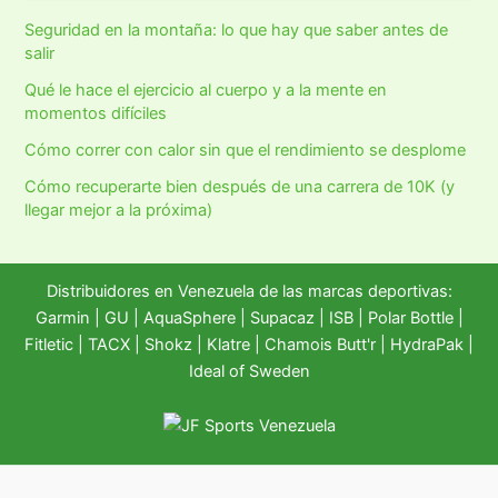
Seguridad en la montaña: lo que hay que saber antes de
salir
Qué le hace el ejercicio al cuerpo y a la mente en
momentos difíciles
Cómo correr con calor sin que el rendimiento se desplome
Cómo recuperarte bien después de una carrera de 10K (y
llegar mejor a la próxima)
Distribuidores en Venezuela de las marcas deportivas:
Garmin
|
GU
|
AquaSphere
|
Supacaz
| ISB |
Polar Bottle
|
Fitletic
|
TACX
|
Shokz
|
Klatre
|
Chamois Butt'r
|
HydraPak
|
Ideal of Sweden