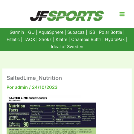
Ir
al
contenido
Garmin
|
GU
|
AquaSphere
|
Supacaz
| ISB |
Polar Bottle
|
Fitletic
|
TACX
|
Shokz
|
Klatre
|
Chamois Butt'r
|
HydraPak
|
Ideal of Sweden
SaltedLime_Nutrition
Por
admin
/
24/10/2023