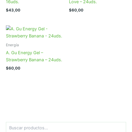
16uds.
Love – 24uds.
$
43,00
$
60,00
Energía
A. Gu Energy Gel –
Strawberry Banana – 24uds.
$
60,00
B
u