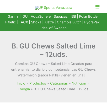
Ir
al
contenido
Garmin
|
GU
|
AquaSphere
|
Supacaz
| ISB |
Polar Bottle
|
Fitletic
|
TACX
|
Shokz
|
Klatre
|
Chamois Butt'r
|
HydraPak
|
Ideal of Sweden
B. GU Chews Salted Lime
– 12uds.
Gomitas GU Chews – Salted Lime Creadas para
entrenamiento diario y competencia. Las GU Chews
Watermelon (sabor Patilla) vienen en una […]
Inicio
Productos
Categorías
Nutrición
Energía
B. GU Chews Salted Lime – 12uds.