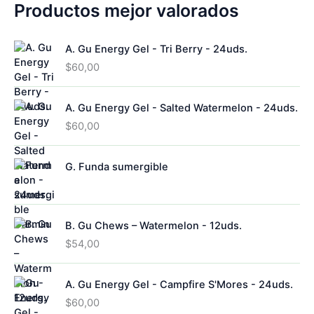
o
d
5
Productos mejor valorados
c
d
s
u
p
t
u
c
r
o
c
A. Gu Energy Gel - Tri Berry - 24uds.
t
o
s
t
o
d
$
60,00
o
s
u
s
c
A. Gu Energy Gel - Salted Watermelon - 24uds.
t
o
$
60,00
s
G. Funda sumergible
B. Gu Chews – Watermelon - 12uds.
$
54,00
A. Gu Energy Gel - Campfire S'Mores - 24uds.
$
60,00