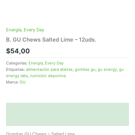
Energía
,
Every Day
B. GU Chews Salted Lime – 12uds.
$
54,00
Categorías:
Energía
,
Every Day
Etiquetas:
alimentación para atletas
,
gomitas gu
,
gu energy
,
gu
energy labs
,
nutrición deportiva
Marca:
GU
Descripción
Valoraciones (0)
Gomitas GU Chews – Salted Lime