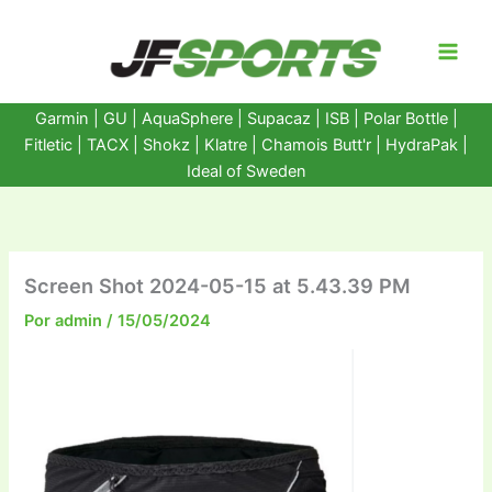
Ir
al
contenido
Garmin
|
GU
|
AquaSphere
|
Supacaz
| ISB |
Polar Bottle
|
Fitletic
|
TACX
|
Shokz
|
Klatre
|
Chamois Butt'r
|
HydraPak
|
Ideal of Sweden
Screen Shot 2024-05-15 at 5.43.39 PM
Por
admin
/
15/05/2024