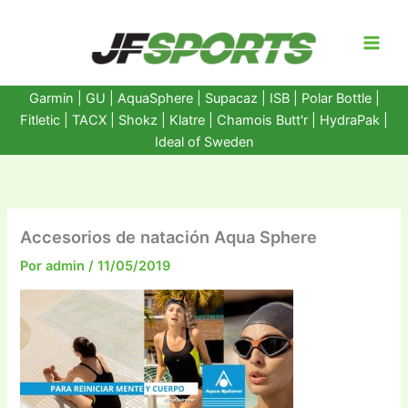
Ir
al
contenido
Garmin
|
GU
|
AquaSphere
|
Supacaz
| ISB |
Polar Bottle
|
Fitletic
|
TACX
|
Shokz
|
Klatre
|
Chamois Butt'r
|
HydraPak
|
Ideal of Sweden
Accesorios de natación Aqua Sphere
Por
admin
/
11/05/2019